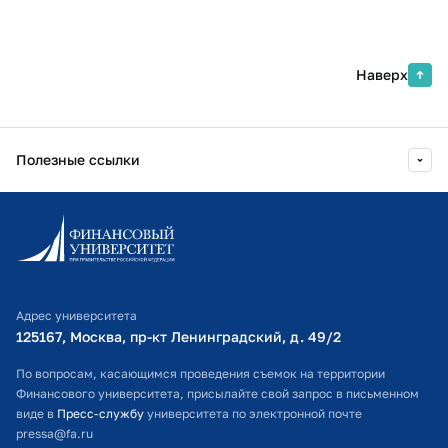
Наверх
Полезные ссылки
Информационно-образовательный портал
Личный кабинет поступающего
Библиотечно-информационный комплекс
Адрес университета
Оплата обучения
125167, Москва, пр-кт Ленинградский, д. 49/2​
Расписание занятий
По вопросам, касающимся проведения съемок на территории
Финансового университета, присылайте свой запрос в письменном
Студенческий офис
виде в
Пресс-службу
университета по электронной почте
pressa@fa.ru
Официальный адрес электронной почты