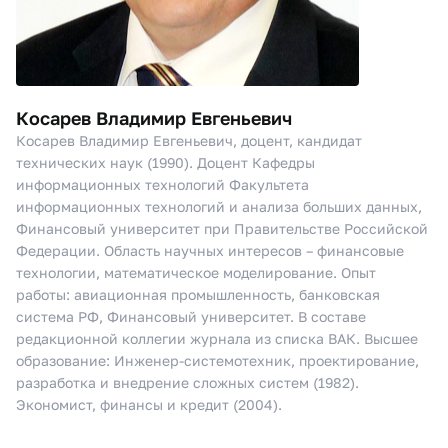
вычислениях, умений и навыков практической
реализации выгод облачных технологий в
современном бизнесе, изучение инструментальных
средств данной технологии.
Косарев Владимир Евгеньевич
MLOps
В рамках данной дисциплины студентам дается
Косарев Владимир Евгеньевич, доцент, кандидат
представление об управлении жизненным циклом
технических наук (1990). Доцент Кафедры
проектов по машинному обучению, основных
информационных технологий Факультета
трудностях при управлении сложными проектами
информационных технологий и анализа больших данных,
машинного обучения, путях их решения и
Финансовый университет при Правительстве Российской
современных инструментальных средствах.
Федерации. Область научных интересов – финансовые
технологии, математическое моделирование. Опыт
Инфраструктра как код (iaC)
работы: авиационная промышленность, банковская
В рамках данной дисциплины студентам даются
система РФ, Финансовый университет. В составе
знания об использовании автоматизации
редакционной коллегии журнала из списка ВАК. Высшее
инфраструктуры с использованием принципов и
образование: Инженер-системотехник, проектирование,
практик разработки программного обеспечения, т.е.
разработка и внедрение сложных систем (1982).
научить писать код для управления архитектурой,
Экономист, финансы и кредит (2004).
развёртывание базы данных, тестированием и тд
Основы сетевого администрирования