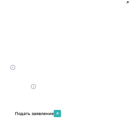
больших данных
09.04.03 Прикладная информатика
Форма обучения
Срок обучения
Очная
2 года
Бюджетных мест
Платных мест
19
13
Стоимость
от 520000 ₽
Подать заявление