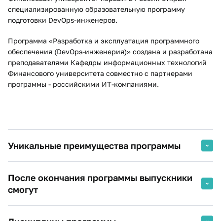
специализированную образовательную программу
подготовки DevOps-инженеров.
Программа «Разработка и эксплуатация программного
обеспечения (DevOps-инженерия)» создана и разработана
преподавателями Кафедры информационных технологий
Финансового университета совместно с партнерами
программы - российскими ИТ-компаниями.
Уникальные преимущества программы
Студенты проходят практику в: ведущих российских
После окончания программы выпускники
ИТ компаниях; в ИТ подразделениях
смогут
государственных и муниципальных организаций, в
ИТ подразделениях отечественных финансовых
институтов (банках, инвестиционных, страховых
Работать с Docker: писать свои docker-образы,
компаниях); в ИТ подразделениях крупных