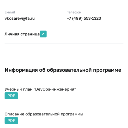
В рамках данной дисциплины студентам даются
E-mail
знания о принципах построения и управления
Телефон
vkosarev@fa.ru
+7 (499) 553-1320
корпоративными сетями, методиках диагностики
инцидентов, инструментальных
средствах(мониторинг, трассировка, диагностика
Личная страница
пакетов и маршрутов), знания и навыки физического
построения сетей.
Информация об образовательной программе
Учебный план "DevOps-инженерия"
PDF
Описание образовательной программы
PDF