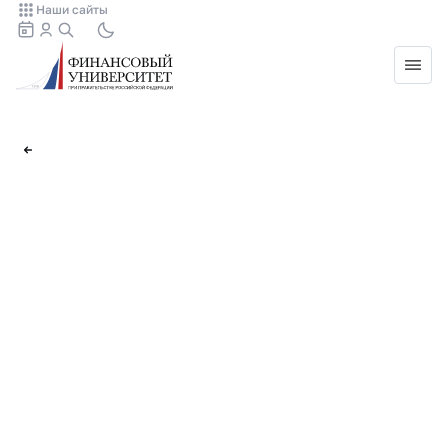
Наши сайты
Назад
Разработка и
эксплуатация
программного
обеспечения (DevOps-
инженерия)
Факультет информационных технологий и анализа