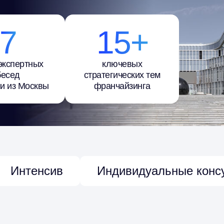
7
15+
экспертных
ключевых
бесед
стратегических тем
ми из Москвы
франчайзинга
Интенсив
Индивидуальные конс