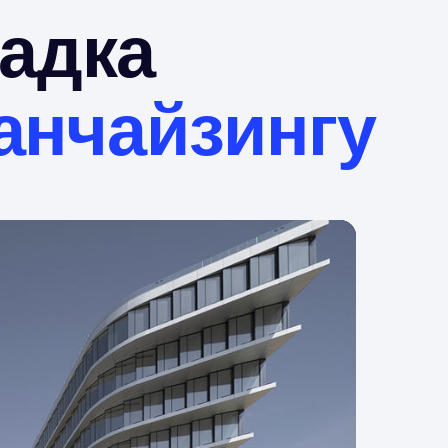
адка
анчайзингу