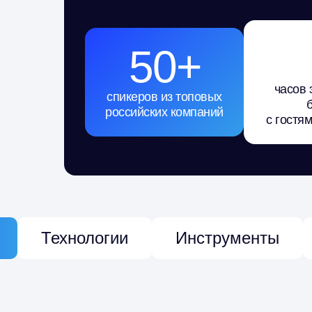
50+
часов 
спикеров из топовых
российских компаний
с гостя
Технологии
Инструменты