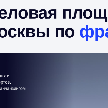
еловая площ
осквы по
фр
щих и
ртов,
ранчайзингом