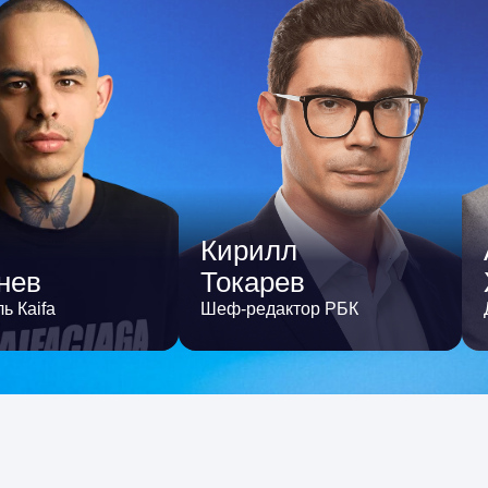
Кирилл
нев
Токарев
ь Каifа
Шеф-редактор РБК