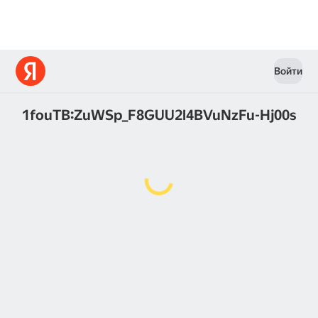
Войти
1fouTB:ZuWSp_F8GUU2l4BVuNzFu-Hj00s