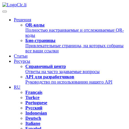
Clc.li
Решения
QR-коды
Полностью настраиваемые и отслеживаемые QR-
коды
Био-страницы
Привлекательные страницы, на которых собраны
все ваши ссылки
Статьи
Ресурсы
Справочный центр
Ответы на часто задаваемые вопросы
API для разработчиков
Руководство по использованию нашего API
RU
Français
Turkce
Portuguese
Русский
Indonesian
Deutsch
Italiano
Español