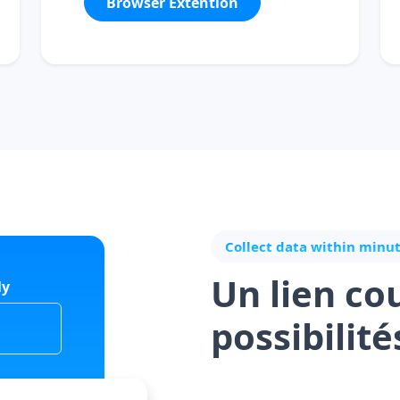
Browser Extention
Collect data within minute
Un lien co
ly
possibilité