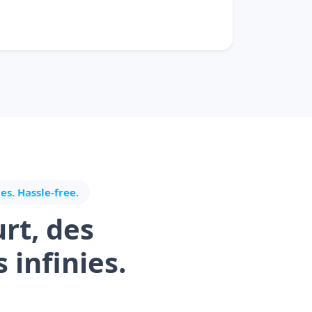
s. Hassle-free.
urt, des
s infinies.