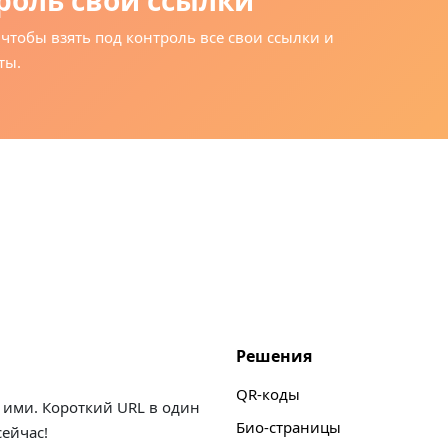
роль свои ссылки
 чтобы взять под контроль все свои ссылки и
ты.
Решения
QR-коды
 ими. Короткий URL в один
Био-страницы
сейчас!