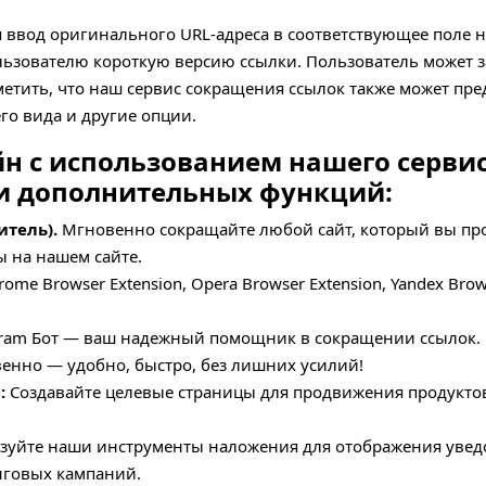
 ввод оригинального URL-адреса в соответствующее поле н
ользователю короткую версию ссылки. Пользователь может з
метить, что наш сервис сокращения ссылок также может пр
го вида и другие опции.
н с использованием нашего серви
и дополнительных функций:
итель).
Мгновенно сокращайте любой сайт, который вы про
ы на нашем сайте.
rome Browser Extension, Opera Browser Extension, Yandex Brows
ram Бот — ваш надежный помощник в сокращении ссылок. П
венно — удобно, быстро, без лишних усилий!
:
Создавайте целевые страницы для продвижения продуктов
уйте наши инструменты наложения для отображения уведо
нговых кампаний.