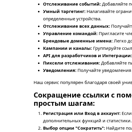
Отслеживание событий:
Добавляйте по
Умный таргетинг:
Налагивайте огранич
определенные устройства.
Отслеживание всех данных:
Получайте
Управление командой:
Пригласите чле
Брендовые доменные имена:
Легко до
Кампании и каналы:
Группируйте ссыл
API для разработчиков и Интеграции:
Пиксели отслеживания:
Добавляйте пи
Уведомления:
Получайте уведомления о
Наш сервис популярен благодаря своей уни
Сокращение ссылки с помо
простым шагам:
Регистрация или Вход в аккаунт:
Если 
дополнительных функций и статистики.
Выбор опции "Сократить":
Найдите пол