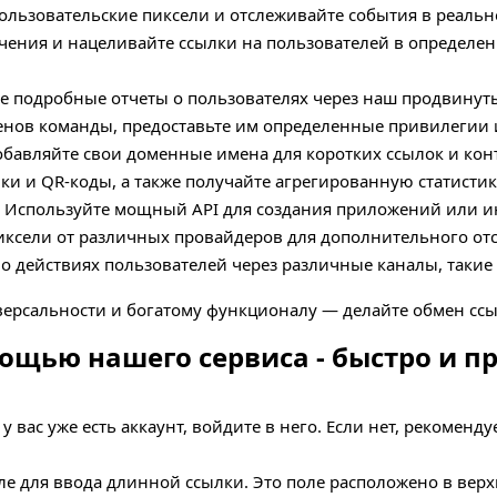
льзовательские пиксели и отслеживайте события в реально
ения и нацеливайте ссылки на пользователей в определен
 подробные отчеты о пользователях через наш продвинуты
нов команды, предоставьте им определенные привилегии 
бавляйте свои доменные имена для коротких ссылок и кон
ки и QR-коды, а также получайте агрегированную статистик
Используйте мощный API для создания приложений или ин
ксели от различных провайдеров для дополнительного от
 действиях пользователей через различные каналы, такие к
версальности и богатому функционалу — делайте обмен с
щью нашего сервиса - быстро и пр
у вас уже есть аккаунт, войдите в него. Если нет, рекомен
е для ввода длинной ссылки. Это поле расположено в верх