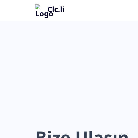
Clc.li
Bize Ulaşın