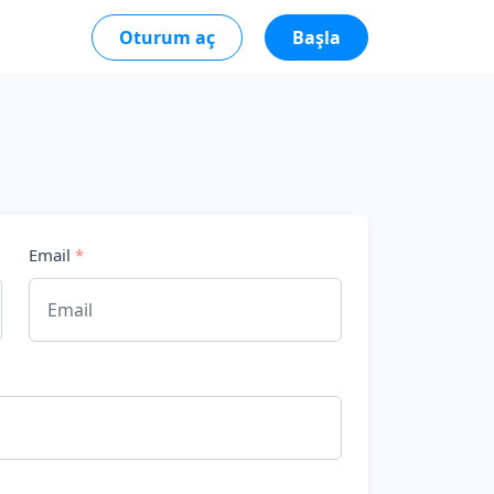
Oturum aç
Başla
Email
*