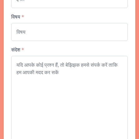
विषय
*
संदेश
*