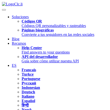
Clc.li
Soluciones
Códigos QR
Códigos QR personalizables y rastreables
Páginas biográficas
Convierte a tus seguidores en las redes sociales
Blog
Recursos
Help Center
Find answers to your questions
API del desarrollador
Guía sobre cómo utilizar nuestra API
ES
Français
Turkce
Portuguese
Русский
Indonesian
Deutsch
Italiano
Español
हिन्दी
Norsk