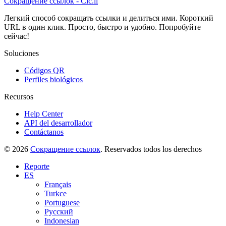
Сокращение ссылок - Clc.li
Легкий способ сокращать ссылки и делиться ими. Короткий
URL в один клик. Просто, быстро и удобно. Попробуйте
сейчас!
Soluciones
Códigos QR
Perfiles biológicos
Recursos
Help Center
API del desarrollador
Contáctanos
© 2026
Сокращение ссылок
. Reservados todos los derechos
Reporte
ES
Français
Turkce
Portuguese
Русский
Indonesian