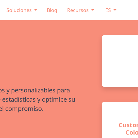
Soluciones
Blog
Recursos
ES
Advanc
Cod
os y personalizables para
estadísticas y optimice su
 el compromiso.
Custo
Col