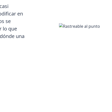
casi
dificar en
os se
r lo que
 dónde una
ur links
rol of all of your links, and instantly get better