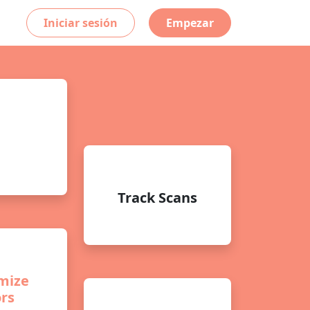
Iniciar sesión
Empezar
ed QR
es
Track Scans
mize
ors